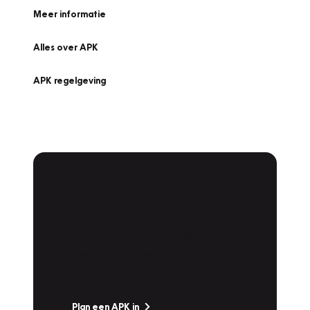
Meer informatie
Alles over APK
APK regelgeving
APK Keuring bij
Vakgarage!
Is het weer tijd voor de jaarlijkse APK? Ga
snel naar Vakgarage bij u in de buurt, en ga
zonder zorgen de weg op!
Plan een APK in