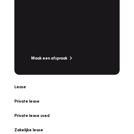
Plan een
Werkplaatsafspraak
Is uw auto toe aan Onderhoud,
Bandenwissel of een Vakantiecheck? Plan
online een afspraak!
Maak een afspraak
Lease
Private lease
Private lease used
Zakelijke lease