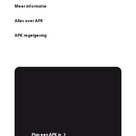
Meer informatie
Alles over APK
APK regelgeving
APK Keuring bij
Vakgarage!
Is het weer tijd voor de jaarlijkse APK? Ga
snel naar Vakgarage bij u in de buurt, en ga
zonder zorgen de weg op!
Plan een APK in