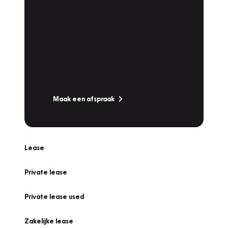
Plan een
Werkplaatsafspraak
Is uw auto toe aan Onderhoud,
Bandenwissel of een Vakantiecheck? Plan
online een afspraak!
Maak een afspraak
Lease
Private lease
Private lease used
Zakelijke lease