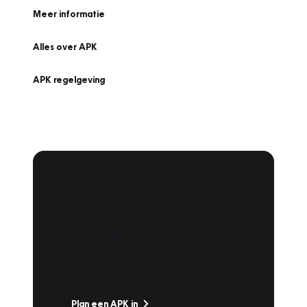
Meer informatie
Alles over APK
APK regelgeving
APK Keuring bij
Vakgarage!
Is het weer tijd voor de jaarlijkse APK? Ga
snel naar Vakgarage bij u in de buurt, en ga
zonder zorgen de weg op!
Plan een APK in