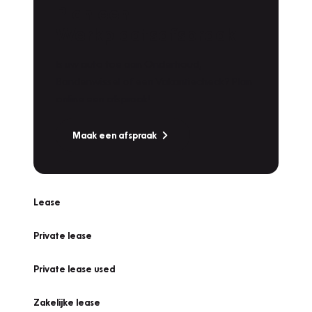
Plan een
Werkplaatsafspraak
Is uw auto toe aan Onderhoud,
Bandenwissel of een Vakantiecheck? Plan
online een afspraak!
Maak een afspraak
Lease
Private lease
Private lease used
Zakelijke lease