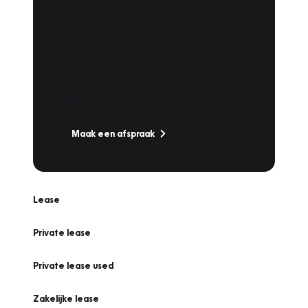
Plan een
Werkplaatsafspraak
Is uw auto toe aan Onderhoud,
Bandenwissel of een Vakantiecheck? Plan
online een afspraak!
Maak een afspraak
Lease
Private lease
Private lease used
Zakelijke lease