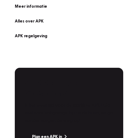
Meer informatie
Alles over APK
APK regelgeving
APK Keuring bij
Vakgarage!
Is het weer tijd voor de jaarlijkse APK? Ga
snel naar Vakgarage bij u in de buurt, en ga
zonder zorgen de weg op!
Plan een APK in