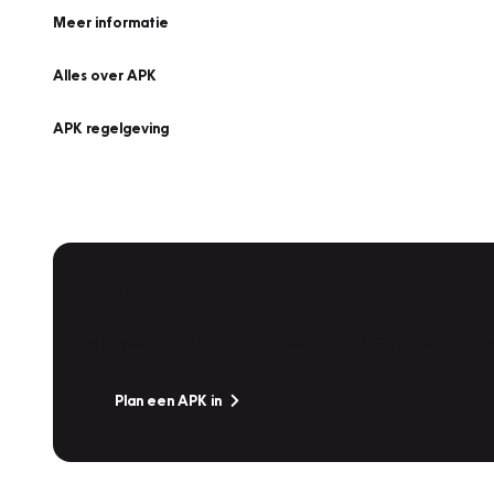
Meer informatie
Alles over APK
APK regelgeving
APK Keuring bij Vakgarage!
Is het weer tijd voor de jaarlijkse APK? Ga snel naar V
Plan een APK in