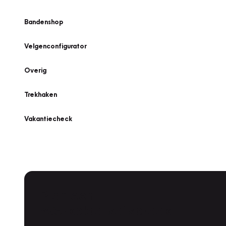
Bandenshop
Velgenconfigurator
Overig
Trekhaken
Vakantiecheck
Plan een
Werkplaatsafspraak