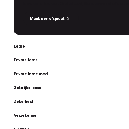
Is uw auto toe aan Onderhoud, Bandenwissel of een Va
Maak een afspraak
Lease
Private lease
Private lease used
Zakelijke lease
Zekerheid
Verzekering