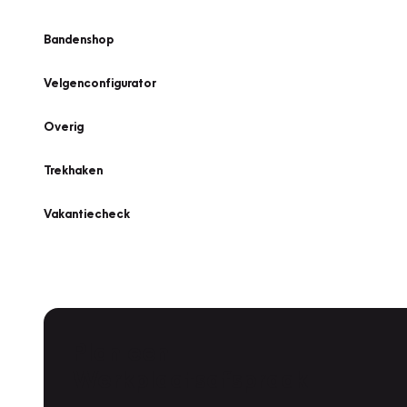
Bandenshop
Velgenconfigurator
Overig
Trekhaken
Vakantiecheck
Plan een
Werkplaatsafspraak