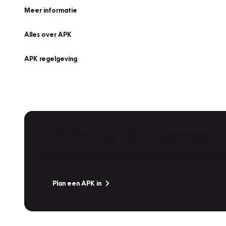
Meer informatie
Alles over APK
APK regelgeving
APK Keuring bij Vakgarage!
Is het weer tijd voor de jaarlijkse APK? Ga snel naar V
Plan een APK in