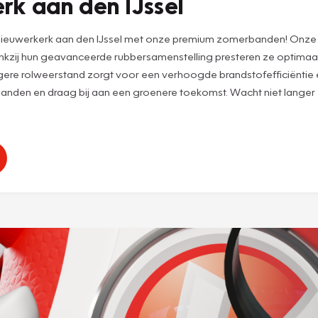
k aan den IJssel
 Nieuwerkerk aan den IJssel met onze premium zomerbanden! Onz
zij hun geavanceerde rubbersamenstelling presteren ze optimaal b
 lagere rolweerstand zorgt voor een verhoogde brandstofefficiëntie 
banden en draag bij aan een groenere toekomst. Wacht niet lange