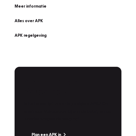
Meer informatie
Alles over APK
APK regelgeving
APK Keuring bij
Vakgarage!
Is het weer tijd voor de jaarlijkse APK? Ga
snel naar Vakgarage bij u in de buurt, en ga
zonder zorgen de weg op!
Plan een APK in