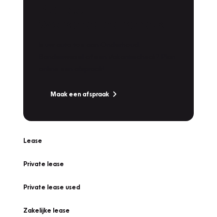
Plan een
Werkplaatsafspraak
Is uw auto toe aan Onderhoud,
Bandenwissel of een Vakantiecheck? Plan
online een afspraak!
Maak een afspraak
Lease
Private lease
Private lease used
Zakelijke lease