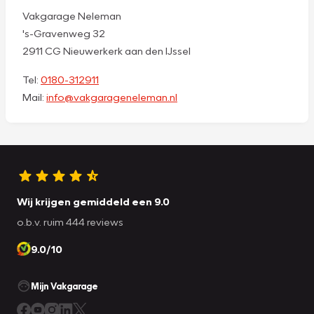
Vakgarage Neleman
's-Gravenweg 32
2911 CG Nieuwerkerk aan den IJssel
Tel:
0180-312911
Mail:
info@vakgarageneleman.nl
Wij krijgen gemiddeld een 9.0
o.b.v. ruim 444 reviews
9.0/10
Mijn Vakgarage