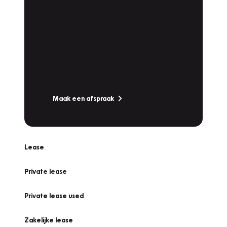
Plan een
Werkplaatsafspraak
Is uw auto toe aan Onderhoud,
Bandenwissel of een Vakantiecheck? Plan
online een afspraak!
Maak een afspraak
Lease
Private lease
Private lease used
Zakelijke lease