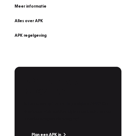
Meer informatie
Alles over APK
APK regelgeving
APK Keuring bij
Vakgarage!
Is het weer tijd voor de jaarlijkse APK? Ga
snel naar Vakgarage bij u in de buurt, en ga
zonder zorgen de weg op!
Plan een APK in