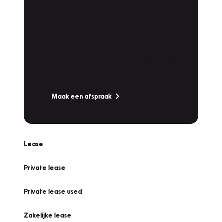
Plan een
Werkplaatsafspraak
Is uw auto toe aan Onderhoud,
Bandenwissel of een Vakantiecheck? Plan
online een afspraak!
Maak een afspraak
Lease
Private lease
Private lease used
Zakelijke lease