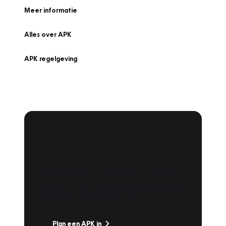
Meer informatie
Alles over APK
APK regelgeving
APK Keuring bij
Vakgarage!
Is het weer tijd voor de jaarlijkse APK? Ga
snel naar Vakgarage bij u in de buurt, en ga
zonder zorgen de weg op!
Plan een APK in