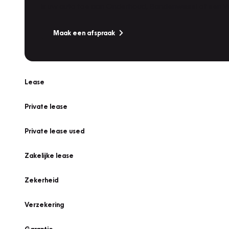
Is uw auto toe aan Onderhoud, Bandenwissel of een Va
Maak een afspraak
Lease
Private lease
Private lease used
Zakelijke lease
Zekerheid
Verzekering