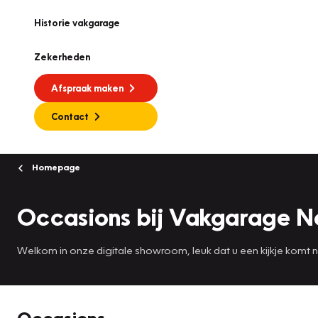
Historie vakgarage
Zekerheden
Afspraak maken
Contact
Homepage
Occasions bij Vakgarage 
Welkom in onze digitale showroom, leuk dat u een kijkje komt
Occasions