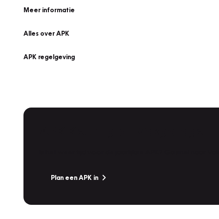
Meer informatie
Alles over APK
APK regelgeving
APK Keuring bij Vakgarage!
Is het weer tijd voor de jaarlijkse APK? Ga snel naar V
Plan een APK in