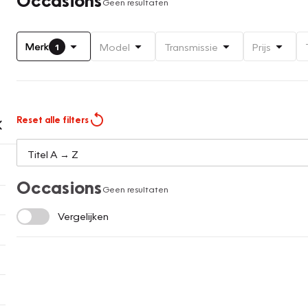
Geen resultaten
Merk
Model
Transmissie
Prijs
1
Reset alle filters
Occasions
Geen resultaten
Vergelijken