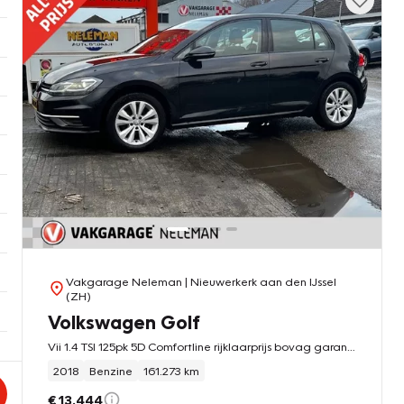
Vakgarage Neleman
| Nieuwerkerk aan den IJssel
(ZH)
Volkswagen Golf
Vii 1.4 TSI 125pk 5D Comfortline rijklaarprijs bovag garantie
2018
Benzine
161.273 km
€ 13.444