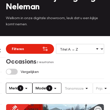
Neleman
Welkom in onze digitale showroom, leuk dat u een kijkje
komt nemen.
Filteren
Occasions
2 resultaten
Vergelijken
Merk
Model
Transmissie
Prijs
1
1