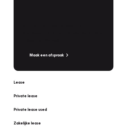
Plan een
Werkplaatsafspraak
Is uw auto toe aan Onderhoud,
Bandenwissel of een Vakantiecheck? Plan
online een afspraak!
Maak een afspraak
Lease
Private lease
Private lease used
Zakelijke lease