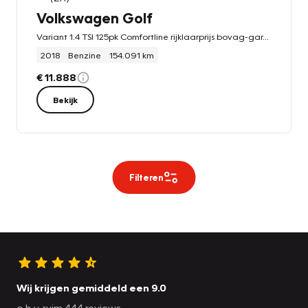
Volkswagen Golf
Variant 1.4 TSI 125pk Comfortline rijklaarprijs bovag-garantie
2018
Benzine
154.091 km
€ 11.888
Bekijk
Filteren
Wij krijgen gemiddeld een 9.0
o.b.v. ruim 444 reviews