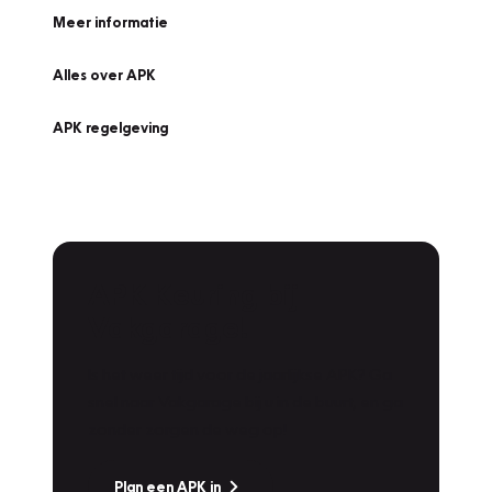
Meer informatie
Alles over APK
APK regelgeving
APK Keuring bij
Vakgarage!
Is het weer tijd voor de jaarlijkse APK? Ga
snel naar Vakgarage bij u in de buurt, en ga
zonder zorgen de weg op!
Plan een APK in