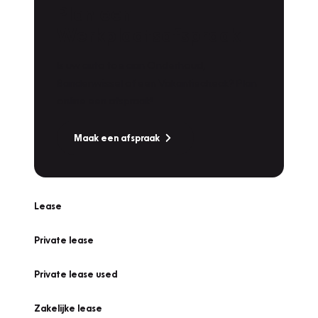
Plan een
Werkplaatsafspraak
Is uw auto toe aan Onderhoud,
Bandenwissel of een Vakantiecheck? Plan
online een afspraak!
Maak een afspraak
Lease
Private lease
Private lease used
Zakelijke lease