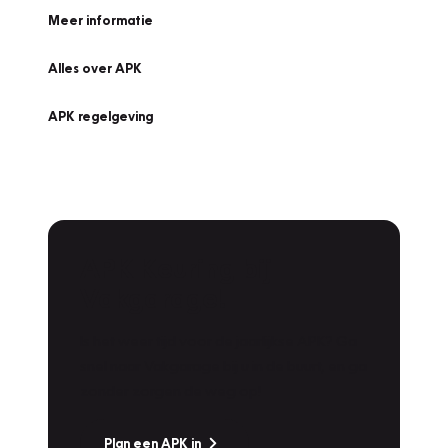
Meer informatie
Alles over APK
APK regelgeving
APK Keuring bij
Vakgarage!
Is het weer tijd voor de jaarlijkse APK? Ga
snel naar Vakgarage bij u in de buurt, en ga
zonder zorgen de weg op!
Plan een APK in