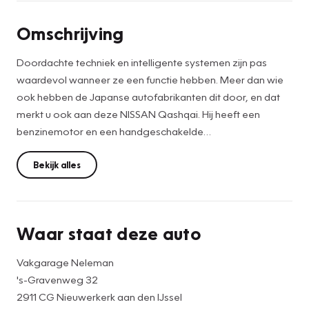
Omschrijving
Doordachte techniek en intelligente systemen zijn pas
waardevol wanneer ze een functie hebben. Meer dan wie
ook hebben de Japanse autofabrikanten dit door, en dat
merkt u ook aan deze NISSAN Qashqai. Hij heeft een
benzinemotor en een handgeschakelde
zesversnellingsbak. Natuurlijk behoren 18 inch lichtmetalen
velgen, adaptieve verlichting, elektrische handrem, in
Bekijk alles
hoogte verstelbare passagiersstoel, donker getint glas
achter en in delen neerklapbare achterbank ook tot de
uitrusting van deze complete auto.
Waar staat deze auto
Het navigatiesysteem is uw vertrouwde gids, waarheen de
Vakgarage Neleman
reis ook gaat. U verwacht natuurlijk automatische
's-Gravenweg 32
airconditioning in deze auto, en die is er dan ook. Hoeveel
2911 CG Nieuwerkerk aan den IJssel
ruimte u nog heeft bij het insteken? De parkeersensoren