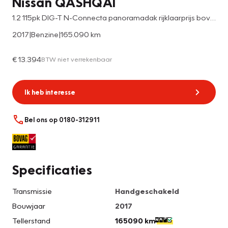
Nissan QASHQAI
1.2 115pk DIG-T N-Connecta panoramadak rijklaarprijs bovag-garantie
2017
|
Benzine
|
165.090 km
€ 13.394
BTW niet verrekenbaar
Ik heb interesse
Bel ons op 0180-312911
Specificaties
Transmissie
Handgeschakeld
Bouwjaar
2017
Tellerstand
165090 km