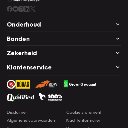
voorzieningen als hill start assist en
bandenspanningcontrolesysteem, bent u altijd veilig
onderweg.
Onderhoud
Als u nieuwsgierig bent naar deze auto, neem dan snel
Banden
contact met ons op.
Zekerheid
Klantenservice
GroenGedaan!
Disclaimer
Cookie statement
Algemene voorwaarden
Klachtenformulier