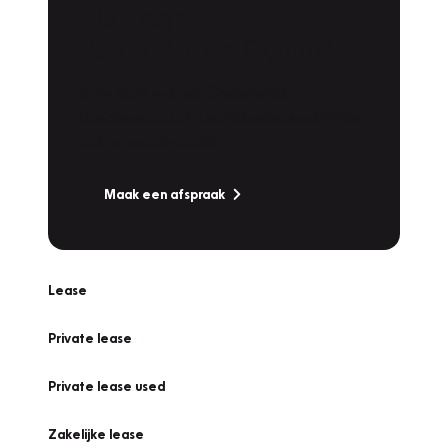
Plan een
Werkplaatsafspraak
Is uw auto toe aan Onderhoud,
Bandenwissel of een Vakantiecheck? Plan
online een afspraak!
Maak een afspraak
Lease
Private lease
Private lease used
Zakelijke lease