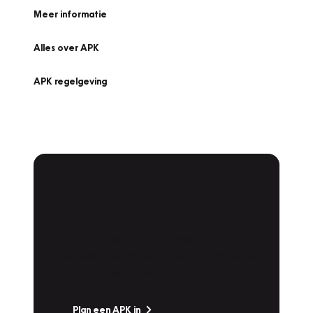
Meer informatie
Alles over APK
APK regelgeving
APK Keuring bij
Vakgarage!
Is het weer tijd voor de jaarlijkse APK? Ga
snel naar Vakgarage bij u in de buurt, en ga
zonder zorgen de weg op!
Plan een APK in