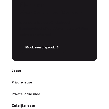
Plan een
Werkplaatsafspraak
Is uw auto toe aan Onderhoud,
Bandenwissel of een Vakantiecheck? Plan
online een afspraak!
Maak een afspraak
Lease
Private lease
Private lease used
Zakelijke lease