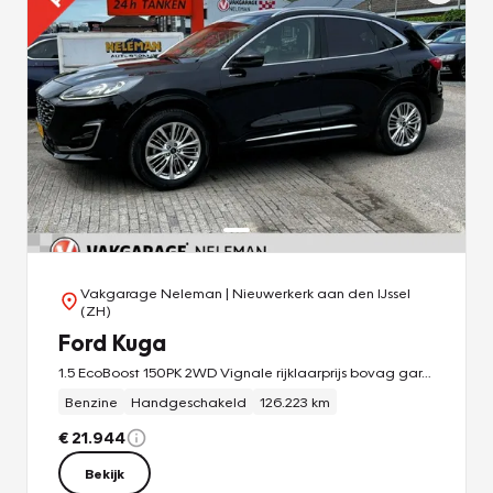
De nieuwste veiligheidssystemen komen in deze FORD
Kuga samen. Het Lane-keeping systeem zorgt dat u mooi
binnen de lijntjes blijft. Ongemerkt buiten de rijstrook komen
is er niet meer bij.
Probeer deze auto uit en maak een proefrit. We zetten 'm
graag voor u klaar!
Vakgarage Neleman
| Nieuwerkerk aan den IJssel
(ZH)
Ford Kuga
1.5 EcoBoost 150PK 2WD Vignale rijklaarprijs bovag garantie
Benzine
Handgeschakeld
126.223 km
€ 21.944
Bekijk