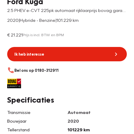
Ford Kuga
2.5 PHEV e-CVT 225pk automaat rijklaarprijs bovag garantie
2020
|
Hybride - Benzine
|
101.229 km
€ 21.221
Prijs is incl. BTW en BPM
Ik heb interesse
Bel ons op 0180-312911
Specificaties
Transmissie
Automaat
Bouwjaar
2020
Tellerstand
101229 km