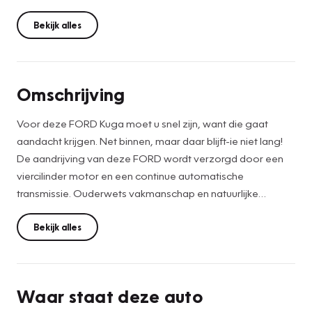
Bekijk alles
Omschrijving
Voor deze FORD Kuga moet u snel zijn, want die gaat
aandacht krijgen. Net binnen, maar daar blijft-ie niet lang!
De aandrijving van deze FORD wordt verzorgd door een
viercilinder motor en een continue automatische
transmissie. Ouderwets vakmanschap en natuurlijke
materialen komen samen in het lederen interieur. De
verwarmbare voorstoelen zijn een weldaad voor rug en
Bekijk alles
schouders. De sportstoelen geven u veel zitsteun. Een
praktische extra is de elektrisch bedienbare achterklep die
opent en sluit met een druk op de knop. U wordt in deze
Waar staat deze auto
auto ook getrakteerd op 18 inch lichtmetalen velgen, led-