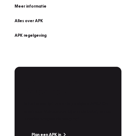
Meer informatie
Alles over APK
APK regelgeving
APK Keuring bij
Vakgarage!
Is het weer tijd voor de jaarlijkse APK? Ga
snel naar Vakgarage bij u in de buurt, en ga
zonder zorgen de weg op!
Plan een APK in